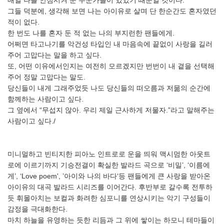
매일 나를 안심시켜 준 누군가들이 있었기 때문일 것이다.
그들 덕분에, 생각해 보면 나는 아이유로 살며 단 한순간도 혼자였던
적이 없다.
한 번도 나를 혼자 둔 적 없는 나의 부지런한 팬들에게.
어쩌면 타고나기를 악건성 타입인 내 마음속에 끝없이 사랑을 길러
주어 고맙다는 말을 하고 싶다.
또, 어떤 이유에서인지는 여전히 모르겠지만 번번이 내 곁을 선택해
주어 정말 고맙다는 말도.
당신들이 내게 그래주었듯 나도 당신들의 떠오름과 저묾의 순간에
함께하는 사람이고 싶다.
그 옆에서 “무섭지 않아. 우리 제일 근사하게 저물자.”라고 말해주는
사람이고 싶다./
미니멀하고 빈티지한 피아노 인트로로 운을 띄워 맥시멈한 아웃트
로에 이르기까지 기승전결이 확실한 발라드 곡으로 ‘비밀’, ‘이름에
게’, ‘Love poem', ’아이와 나의 바다‘등 팬들에게 큰 사랑을 받아온
아이유의 대곡 발라드 시리즈를 이어간다. 후반부로 갈수록 전투하
듯 휘몰아치는 보컬과 화려한 심포니를 연상시키는 악기 구성들이
감정을 극대화한다.
마치 하늘을 유영하는 듯한 리듬과 그 위에 쌓이는 하모니 테마들이