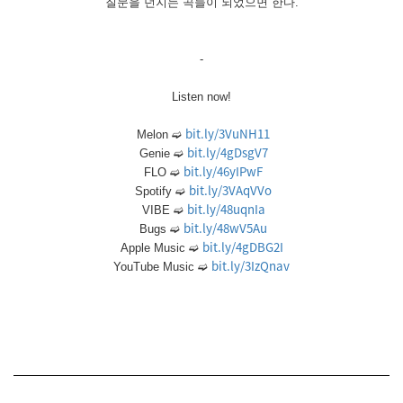
질문을 던지는 곡들이 되었으면 한다.
-
Listen now!
bit.ly/3VuNH11
Melon ➫
bit.ly/4gDsgV7
Genie ➫
bit.ly/46yIPwF
FLO ➫
bit.ly/3VAqVVo
Spotify ➫
bit.ly/48uqnIa
VIBE ➫
bit.ly/48wV5Au
Bugs ➫
bit.ly/4gDBG2I
Apple Music ➫
bit.ly/3IzQnav
YouTube Music ➫